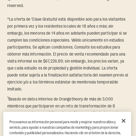
reserved.
*La oferta de 'Clase Gratuita' está disponible solo para los visitantes
por primera vez y los residentes locales de 18 años o más; sin
embargo, los menores de 14 años en adelante pueden participar si se
cumplen las condiciones especiales. Válido únicamente en estudios
participantes. Se aplican condiciones. Consulte los estudios para
obtener más información. El precio de venta recomendado para una
visita informal es de $67,226.89; sin embargo, los precios varían, ya
que cada estudio es de propiedad y gestión individual. La oferta
puede estar sujeta a la finalización satisfactoria del examen previo al
ejercicio y/o a los términos estándar de membresía temporal/de
invitado.
1
Basado en datos internos de Orangetheory de más de 3.000
miembros que participaron en un reto de transformación de 8
semanas, en el que se midieron la pérdida promedio de grasa y la
ganancia de masa muscular libre de grasa. Respaldado por hallazgos
Procesamos su información personal para medir y mejorar nuestros sitios y
independientes en Quindry et al., 2021: “Physiologic and Psychologic
servicio, para ayudar a nuestras campañas de marketing y para proporcionar
contenido y publicidad personalizados. Haciendo clic en el botón de la derecha,
Responses to a High Intensity Functional Training Program.”
Journal of