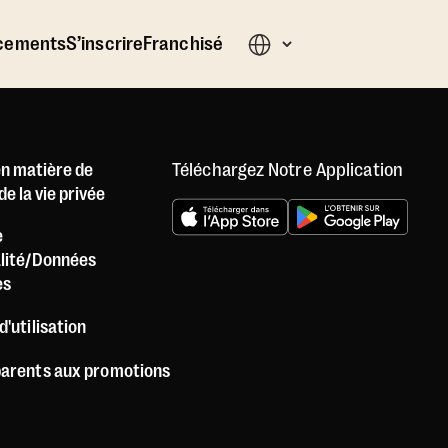
cements
S’inscrire
Franchisé
Téléchargez Notre Application
en matière de
e la vie privée
e
alité/Données
es
d'utilisation
parents aux promotions