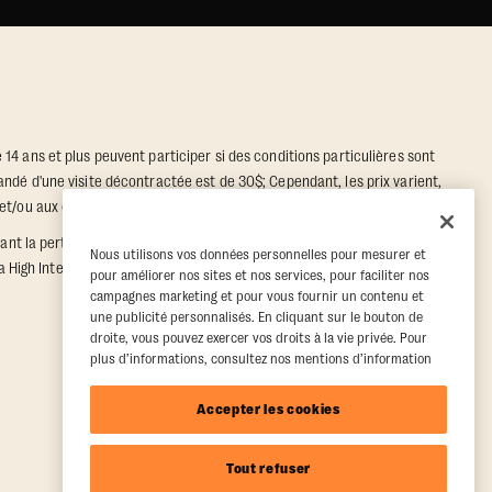
 14 ans et plus peuvent participer si des conditions particulières sont
andé d'une visite décontractée est de 30$; Cependant, les prix varient,
e et/ou aux conditions standard d'adhésion temporaire/invité.
rant la perte moyenne de masse grasse et le gain moyen de masse
Nous utilisons vos données personnelles pour mesurer et
 High Intensity Functional Training Program.”
Journal of Exercise
pour améliorer nos sites et nos services, pour faciliter nos
campagnes marketing et pour vous fournir un contenu et
une publicité personnalisés. En cliquant sur le bouton de
droite, vous pouvez exercer vos droits à la vie privée. Pour
plus d’informations, consultez nos mentions d’information
Accepter les cookies
Tout refuser