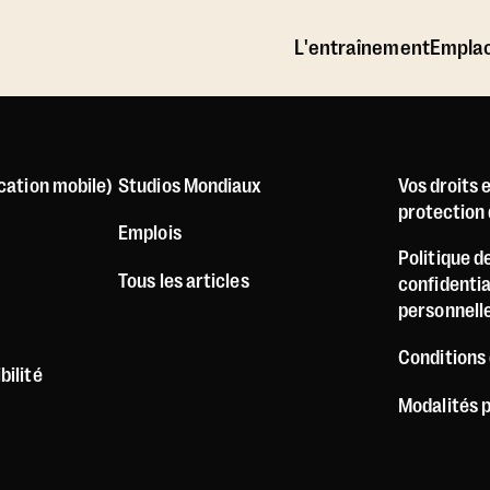
L'entraînement
Empla
ication mobile)
Studios Mondiaux
Vos droits 
protection d
Emplois
Politique d
Tous les articles
confidenti
personnell
Conditions 
bilité
Modalités 