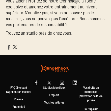
vous aider ! Profitez de notre technologie OTBeat®
exclusive et amenez votre entraînement au niveau
supérieur. N'oubliez pas, si vous ne pouvez pas le
mesurer, vous ne pouvez pas l'améliorer. Nous sommes
vos partenaires de responsabilité.
Trouvez un studio près de chez vous.
FAQ (incluant
Studios Mondiaux
Vos droits en
l'Application mobile)
matière de
Emplois
protection de la vie
Presse
privée
Tous les articles
Franchisé
Politique de