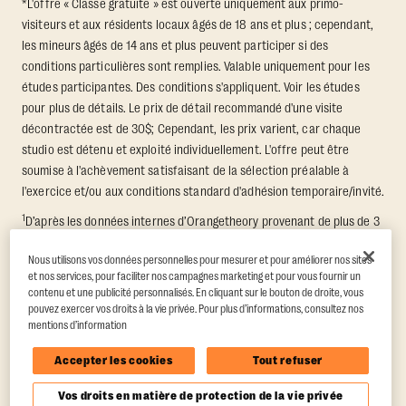
*L'offre « Classe gratuite » est ouverte uniquement aux primo-
visiteurs et aux résidents locaux âgés de 18 ans et plus ; cependant,
les mineurs âgés de 14 ans et plus peuvent participer si des
conditions particulières sont remplies. Valable uniquement pour les
études participantes. Des conditions s'appliquent. Voir les études
pour plus de détails. Le prix de détail recommandé d'une visite
décontractée est de 30$; Cependant, les prix varient, car chaque
studio est détenu et exploité individuellement. L'offre peut être
soumise à l'achèvement satisfaisant de la sélection préalable à
l'exercice et/ou aux conditions standard d'adhésion temporaire/invité.
1
D’après les données internes d’Orangetheory provenant de plus de 3
000 membres ayant participé à un défi de transformation de 8
Nous utilisons vos données personnelles pour mesurer et pour améliorer nos sites
semaines, mesurant la perte moyenne de masse grasse et le gain
et nos services, pour faciliter nos campagnes marketing et pour vous fournir un
moyen de masse musculaire maigre. Soutenu par les conclusions
contenu et une publicité personnalisés. En cliquant sur le bouton de droite, vous
d’une étude indépendante menée par Quindry et al., 2021:
pouvez exercer vos droits à la vie privée. Pour plus d’informations, consultez nos
“Physiologic and Psychologic Responses to a High Intensity Functional
mentions d’information
Training Program.”
Journal of Exercise Physiology Online
, 24(2), 79–91.
Accepter les cookies
Tout refuser
Vos droits en matière de protection de la vie privée