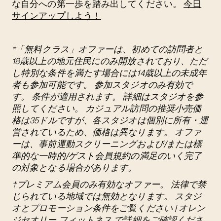
な自分への第一歩を踏み出してください。
今日
サインアップしよう！
*「無料クラス」オファーは、初めての訪問者と
18歳以上の地元住民にのみ開放されており、ただ
し特別な条件を満たす場合には14歳以上の未成年
者も参加可能です。 参加スタジオのみ有効で
す。 条件が適用されます。 詳細はスタジオを参
照してください。 カジュアル訪問の推奨小売価
格は35ドルですが、各スタジオは個別に所有・運
営されているため、価格は異なります。 オファ
ーは、事前運動スクリーニングおよび/または標
準的な一時的/ゲスト会員規約の満足のいく完了
の対象となる場合があります。
†プレミアム会員のみ有効なオファー。 法律で禁
じられている地域では無効となります。 スタジ
オとプロモーション条件をご覧ください | オレン
ジセオリー フィットネス で詳細をご確認くださ