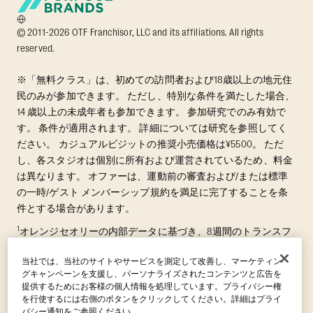
© 2011-2026 OTF Franchisor, LLC and its affiliations. All rights
reserved.
※「無料クラス」は、初めての訪問者および18歳以上の地元住
民のみが参加できます。 ただし、特別な条件を満たした場合、
14 歳以上の未成年者も参加できます。 参加研究でのみ有効で
す。 条件が適用されます。 詳細については研究を参照してく
ださい。 カジュアルビジットの推奨小売価格は¥5500。 ただ
し、各スタジオは個別に所有および運営されているため、料金
は異なります。 オファーは、運動前の審査および/または標準
の一時/ゲスト メンバーシップ規約を満足に完了することを条
件とする場合があります。
1
オレンジセオリーの内部データに基づき、8週間のトランスフ
ォーメーションチャレンジに参加した3,000名以上の会員を対
当社では、当社のサイトやサービスを測定して改善し、マーケティン
象に、平均的な脂肪減少量と除脂肪筋肉量の増加を測定しまし
グキャンペーンを支援し、パーソナライズされたコンテンツと広告を
た。これらの結果は、Quindry et al., 2021 の第三者による研究成
提供するためにお客様の個人情報を処理しています。プライバシー権
果によって裏付けられています: “Physiologic and Psychologic
を行使するには右側のボタンをクリックしてください。詳細はプライ
Responses to a High Intensity Functional Training Program.”
Journal of
バシー通知をご参照ください。