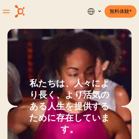
無料体験*
私たちは、人々によ
り長く、より活気の
ある人生を提供する
ために存在していま
す。