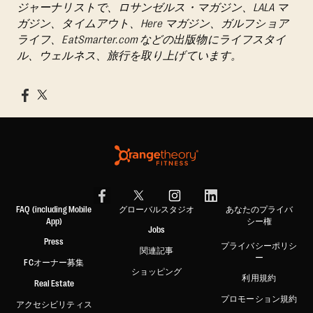
ジャーナリストで、ロサンゼルス・マガジン、LALA マ
ガジン、タイムアウト、Here マガジン、ガルフショア
ライフ、EatSmarter.com などの出版物にライフスタイ
ル、ウェルネス、旅行を取り上げています。
FAQ (including Mobile
グローバルスタジオ
あなたのプライバ
App)
シー権
Jobs
Press
プライバシーポリシ
関連記事
ー
FCオーナー募集
ショッピング
利用規約
Real Estate
プロモーション規約
アクセシビリティス