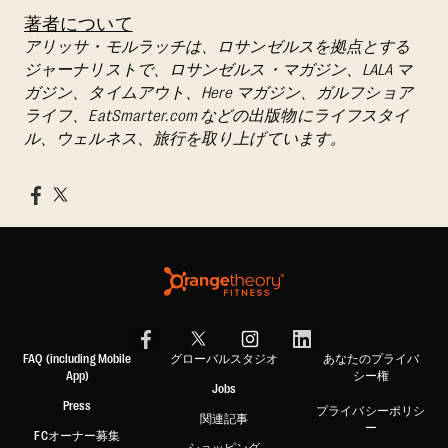
著者について
アリッサ・モルラッチは、ロサンゼルスを拠点とする
ジャーナリストで、ロサンゼルス・マガジン、LALA マ
ガジン、タイムアウト、Here マガジン、ガルフショア
ライフ、EatSmarter.com などの出版物にライフスタイ
ル、ウェルネス、旅行を取り上げています。
FAQ (including Mobile
グローバルスタジオ
あなたのプライバ
App)
シー権
Jobs
Press
プライバシーポリシ
関連記事
ー
FCオーナー募集