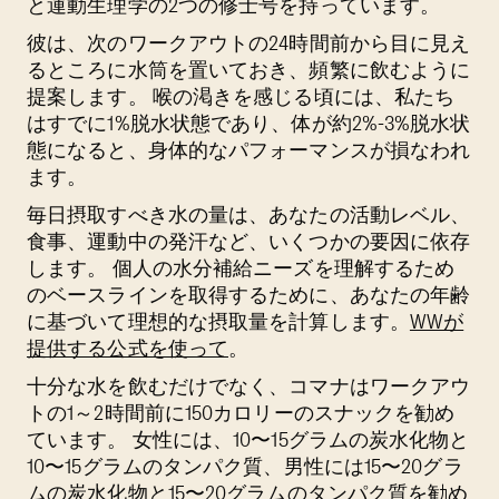
と運動生理学の2つの修士号を持っています。
彼は、次のワークアウトの24時間前から目に見え
るところに水筒を置いておき、頻繁に飲むように
提案します。 喉の渇きを感じる頃には、私たち
はすでに1%脱水状態であり、体が約2%-3%脱水状
態になると、身体的なパフォーマンスが損なわれ
ます。
毎日摂取すべき水の量は、あなたの活動レベル、
食事、運動中の発汗など、いくつかの要因に依存
します。 個人の水分補給ニーズを理解するため
のベースラインを取得するために、あなたの年齢
に基づいて理想的な摂取量を計算します。
WWが
提供する公式を使って
。
十分な水を飲むだけでなく、コマナはワークアウ
トの1～2時間前に150カロリーのスナックを勧め
ています。 女性には、10〜15グラムの炭水化物と
10〜15グラムのタンパク質、男性には15〜20グラ
ムの炭水化物と15〜20グラムのタンパク質を勧め