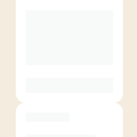
レギュラー会員
$
18700.00
/月。
無制限クラス
家族割引料金
ライト会員