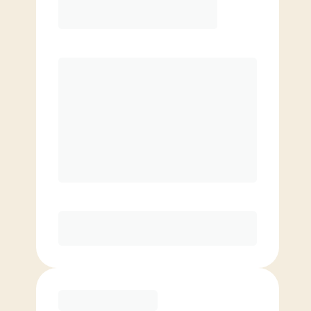
$
16500.00
/月。
クラスあたりの価格
$
0
月8クラス
割引料金での追加クラス
ベーシック会員
$
13200.00
/月。
クラスあたりの価格
$
0