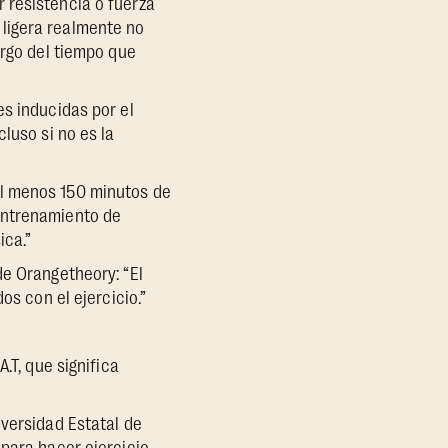
 resistencia o fuerza
ligera realmente no
argo del tiempo que
es inducidas por el
luso si no es la
al menos 150 minutos de
entrenamiento de
ica.”
de Orangetheory: “El
 con el ejercicio.”
.T, que significa
iversidad Estatal de