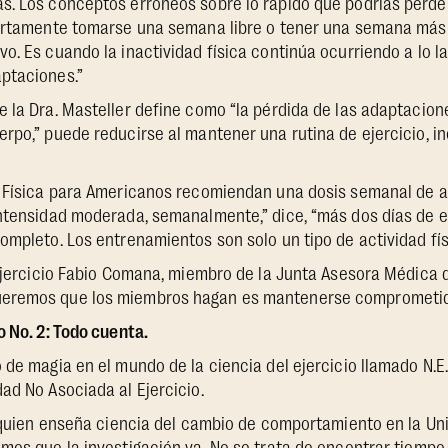
. Los conceptos erróneos sobre lo rápido que podrías perder
iertamente tomarse una semana libre o tener una semana más 
o. Es cuando la inactividad física continúa ocurriendo a lo l
ptaciones.”
 la Dra. Masteller define como “la pérdida de las adaptacion
rpo,” puede reducirse al mantener una rutina de ejercicio, inc
d Física para Americanos recomiendan una dosis semanal de 
intensidad moderada, semanalmente,” dice, “más dos días de 
ompleto. Los entrenamientos son solo un tipo de actividad fís
 ejercicio Fabio Comana, miembro de la Junta Asesora Médica 
eremos que los miembros hagan es mantenerse comprometidos
 No. 2: Todo cuenta.
de magia en el mundo de la ciencia del ejercicio llamado N.E.A
ad No Asociada al Ejercicio.
, quien enseña ciencia del cambio de comportamiento en la Un