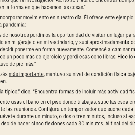
mos que la investigación va. No se trata de encontrar tiempo 
en la forma en que hacemos las cosas.”
incorporar movimiento en nuestro día. Él ofrece este ejemplo
a pandemia:
de nosotros perdimos la oportunidad de visitar un lugar para
o en mi garaje o en mi vecindario, y subí aproximadamente oc
, decidí ponerme en forma nuevamente. Comencé a caminar m
ce un poco más de ejercicio y perdí esas ocho libras. Hice lo
uve de pie más.”
uizás
más importante
, mantuvo su nivel de condición física bajo
ien.
a típico,” dice. “Encuentra formas de incluir más actividad fís
ente usas el baño en el piso donde trabajas, sube las escaler
nte las reuniones. Configura un temporizador que suene cada 
uévete durante un minuto, o dos o tres minutos, incluso si eso
O decide hacer cinco flexiones cada 30 minutos. Al final del d