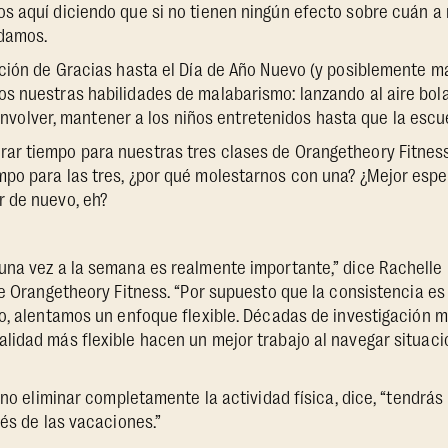
s aquí diciendo que si no tienen ningún efecto sobre cuán 
udamos.
ción de Gracias hasta el Día de Año Nuevo (y posiblemente m
s nuestras habilidades de malabarismo: lanzando al aire bola
r, envolver, mantener a los niños entretenidos hasta que la es
r tiempo para nuestras tres clases de Orangetheory Fitnes
po para las tres, ¿por qué molestarnos con una? ¿Mejor espe
 de nuevo, eh?
na vez a la semana es realmente importante,” dice Rachelle R
de Orangetheory Fitness. “Por supuesto que la consistencia es 
o, alentamos un enfoque flexible. Décadas de investigación 
lidad más flexible hacen un mejor trabajo al navegar situac
y no eliminar completamente la actividad física, dice, “tendrá
ués de las vacaciones.”