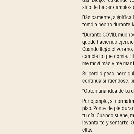
San Diego, “es donde ve
sino de hacer cambios 
Básicamente, significa 
tomó a pecho durante l
“Durante COVID, muchos 
quedé haciendo ejercici
Cuando llegó el verano
cambié lo que comía. Hi
me moví más y me mant
Sí, perdió peso, pero q
continúa sintiéndose, b
“Obtén una idea de tu dí
Por ejemplo, si normalm
piso. Ponte de pie dura
tu día. Cuando suene, m
levantarte y sentarte. 
ellas.