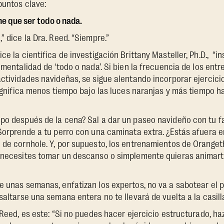
puntos clave:
ene que ser todo o nada.
” dice la Dra. Reed. “Siempre.”
ce la científica de investigación Brittany Masteller, Ph.D., “i
a mentalidad de ‘todo o nada’. Si bien la frecuencia de los en
actividades navideñas, se sigue alentando incorporar ejercici
 significa menos tiempo bajo las luces naranjas y más tiempo 
po después de la cena? Sal a dar un paseo navideño con tu fa
 Sorprende a tu perro con una caminata extra. ¿Estás afuera e
 de cornhole. Y, por supuesto, los entrenamientos de Orange
e necesites tomar un descanso o simplemente quieras animart
e unas semanas, enfatizan los expertos, no va a sabotear el 
saltarse una semana entera no te llevará de vuelta a la casill
 Reed, es este: “Si no puedes hacer ejercicio estructurado, h