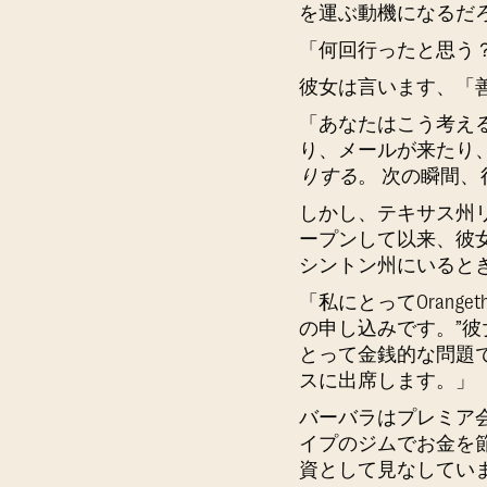
を運ぶ動機になるだ
「何回行ったと思う？
彼女は言います、「
「
あなたはこう考え
り、メールが来たり
りする
。 次の瞬間
しかし、テキサス州リチャ
ープンして以来、彼
シントン州にいると
「私にとってOrang
の申し込みです。”彼
とって金銭的な問題
スに出席します。」
バーバラはプレミア
イプのジムでお金を節約
資として見なしてい