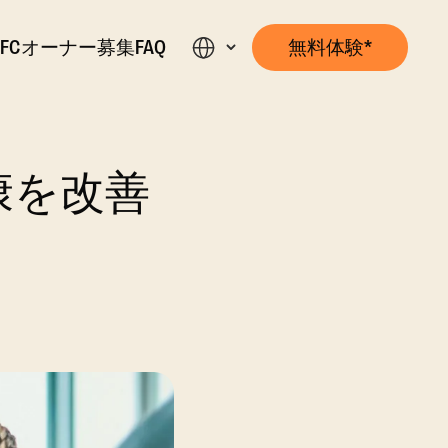
ン
FCオーナー募集
FAQ
無料体験*
康を改善