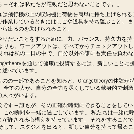
 — それは私たちが運動だと思わないことです。」
れは飛行機の上の収納棚に荷物を簡単に持ち上げられる
で作業しているときにはしごや道具を持ち運ぶこと。 ま
から出るのを助けられること。
やりたいことをするために、力、バランス、持久力を持
何よりも、ワークアウトは、すべてからチェックアウト
 それは私の一日の中で、自分以外の誰にも責任を負わな
ngetheoryを通じて健康に投資するには、新しいこと
と述べています。
の一部であることを知ると、Orangetheoryの体験
。 全ての人が、自分の全力を尽くしている献身的で刺
の人々がいます。
験です — 誰もが、その正確な時間にできることをして
、この瞬間を一緒に過ごしています。 私たちは一緒に呼
とが許される心構えを持っています。 それをすること
 そして、スタジオを出ると、新しい自分を持って帰る