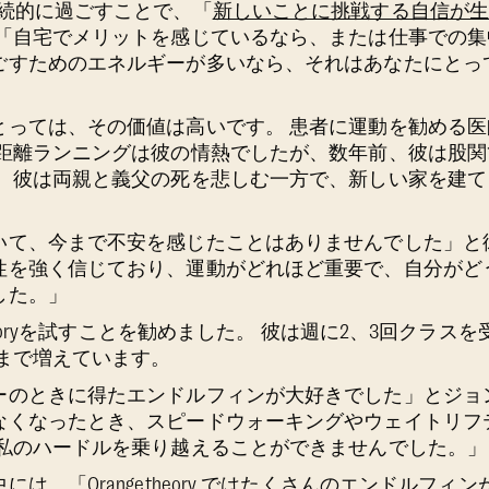
継続的に過ごすことで、「
新しいことに挑戦する自信が
 「自宅でメリットを感じているなら、または仕事での
ごすためのエネルギーが多いなら、それはあなたにとっ
とっては、その価値は高いです。 患者に運動を勧める
長距離ランニングは彼の情熱でしたが、数年前、彼は股
。 彼は両親と義父の死を悲しむ一方で、新しい家を建
いて、今まで不安を感じたことはありませんでした」と
性を強く信じており、運動がどれほど重要で、自分がど
した。」
theoryを試すことを勧めました。 彼は週に2、3回クラ
回まで増えています。
ーのときに得たエンドルフィンが大好きでした」とジョ
なくなったとき、スピードウォーキングやウェイトリフ
も私のハードルを乗り越えることができませんでした。」
は、「Orangetheory ではたくさんのエンドルフィ