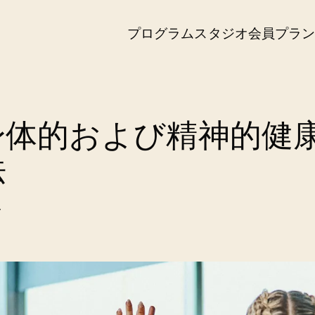
プログラム
スタジオ
会員プラ
身体的および精神的健
法
r