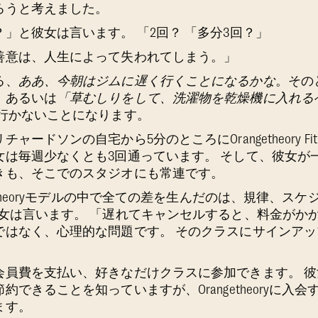
ろうと考えました。
」と彼女は言います。 「2回？ 「多分3回？」
善意は、人生によって失われてしまう。」
る、
ああ、今朝はジムに遅く行くことになるかな
。その
、あるいは
「草むしりをして、洗濯物を乾燥機に入れる
、行かないことになります。
ードソンの自宅から5分のところにOrangetheory Fi
女は毎週少なくとも3回通っています。 そして、彼女が
きも、そこでのスタジオにも常連です。
etheoryモデルの中で全ての差を生んだのは、規律、ス
女は言います。 「遅れてキャンセルすると、料金がかか
ではなく、心理的な問題です。 そのクラスにサインア
会員費を支払い、好きなだけクラスに参加できます。 
できることを知っていますが、Orangetheoryに入
ます。