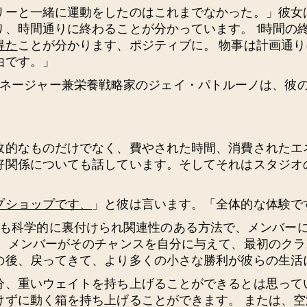
リーと一緒に運動をしたのはこれまでなかった。」彼女
り、時間通りに終わることが分かっています。 1時間の
得た
ことが分かります、ポジティブに。 物事は計画通
由です。」
yの実験マネージャー兼栄養戦略家のジェイ・パトルーノは、
政的なものだけでなく、費やされた時間、消費されたエ
好関係についても話しています。そしてそれはスタジオ
プショップです、
」と彼は言います。「全体的な体験で
ryは、最も科学的に裏付けられ関連性のある方法で、メンバ
。 メンバーがそのチャンスを自分に与えて、最初のク
の後、戻ってきて、より多くの小さな勝利が彼らの生活
分、重いウェイトを持ち上げることができるとは思って
けずに動く箱を持ち上げることができます。 または、