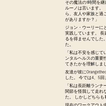
その魔法の1時間を
ルーノは言います。
ら、友人や家族と過
がありますか？」
ジョン・ウーリーに
実践しています。 
るを得ませんでした
た。
「私は不安を感じて
ンタルヘルスの重要
てきたかを理解しま
友達が彼にOrange
した。 今では4、5
「私は長距離ランナ
関節を怪我して走れ
た。 しかしどちら
現在のワークアウト中に