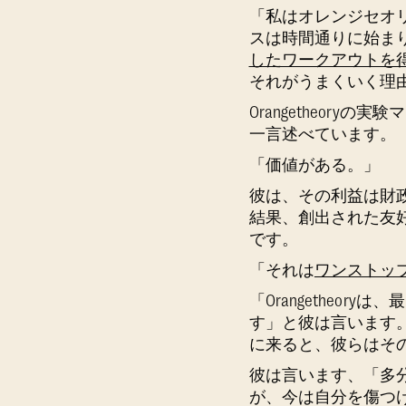
「私はオレンジセオ
スは時間通りに始ま
したワークアウトを
それがうまくいく理
Orangetheor
一言述べています。
「価値がある。」
彼は、その利益は財
結果、創出された友
です。
「それは
ワンストッ
「Orangetheo
す」と彼は言います
に来ると、彼らはそ
彼は言います、「多
が、今は自分を傷つ